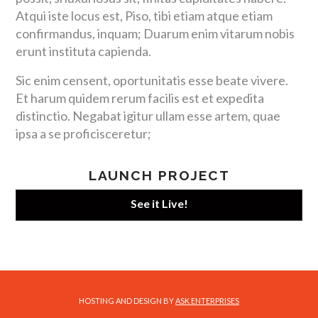
Atqui iste locus est, Piso, tibi etiam atque etiam
confirmandus, inquam; Duarum enim vitarum nobis
erunt instituta capienda.
Sic enim censent, oportunitatis esse beate vivere.
Et harum quidem rerum facilis est et expedita
distinctio. Negabat igitur ullam esse artem, quae
ipsa a se proficisceretur;
LAUNCH PROJECT
See it Live!
HOSTING AND DESIGN BY
ASK ENTERPRISES