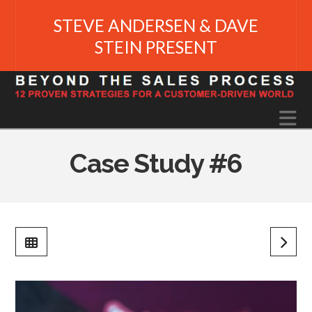
STEVE ANDERSEN & DAVE
STEIN PRESENT
N
Case Study #6