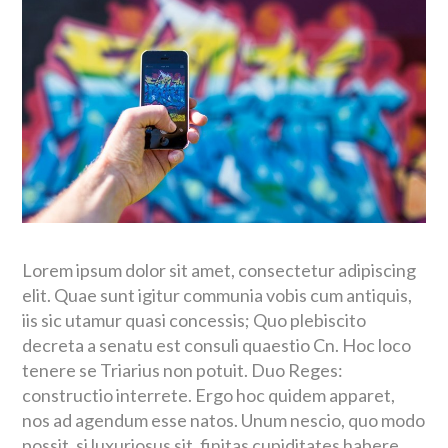
Lorem ipsum dolor sit amet, consectetur adipiscing
elit. Quae sunt igitur communia vobis cum antiquis,
iis sic utamur quasi concessis; Quo plebiscito
decreta a senatu est consuli quaestio Cn. Hoc loco
tenere se Triarius non potuit. Duo Reges:
constructio interrete. Ergo hoc quidem apparet,
nos ad agendum esse natos. Unum nescio, quo modo
possit, si luxuriosus sit, finitas cupiditates habere.